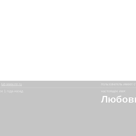
:
lub.www.nn.ru
пользователь имеет с
е 1 года назад
настоящее имя:
Любов