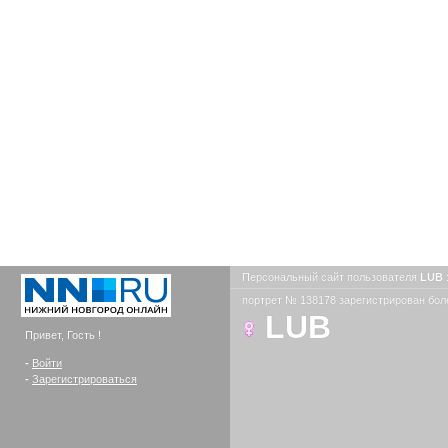
Персональный сайт пользователя
LUB
портрет № 138178 зарегистрирован боле
LUB
Привет, Гость !
-
Войти
-
Зарегистрироваться