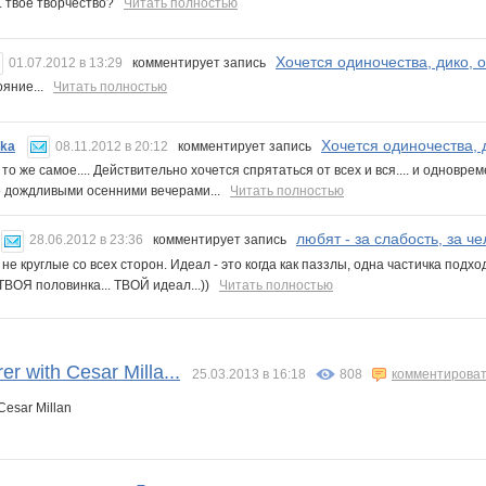
.. твоё творчество?
Читать полностью
Хочется одиночества, дико, о
01.07.2012 в 13:29
комментирует запись
ояние...
Читать полностью
Хочется одиночества, д
hka
08.11.2012 в 20:12
комментирует запись
то же самое.... Действительно хочется спрятаться от всех и вся.... и одновр
 дождливыми осенними вечерами...
Читать полностью
любят - за слабость, за че
28.06.2012 в 23:36
комментирует запись
не круглые со всех сторон. Идеал - это когда как паззлы, одна частичка подход
 ТВОЯ половинка... ТВОЙ идеал...))
Читать полностью
r with Cesar Milla...
25.03.2013 в 16:18
808
комментирова
Cesar Millan