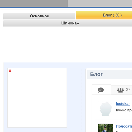
Блог
( 30 )
Основное
Шпионаж
Блог
37
Ipotekar
нужно пр
Полосат