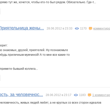
прямо тут же, хочется, чтобы кто-то был рядом. Обязательно. Где-т...
Приятельница жены...
28.06.2012 в 23:33
1170
комментиро
орит:
ко знакомых, друзей, приятелей. Ну познакомьте
ибудь приличным мужчиной! А то мне все какие-то
а примете бывший коллега...
сть, за человечнос...
28.06.2012 в 23:17
1183
1 коммента
а человечность, живых людей любят, а не круглых со всех сторон идеалов