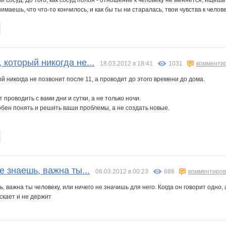
имаешь, что что-то кончилось, и как бы ты ни старалась, твои чувства к челове
 который никогда не...
18.03.2012 в 18:41
1031
комменти
й никогда не позвонит после 11, а проводит до этого времени до дома.
проводить с вами дни и сутки, а не только ночи.
бен понять и решить ваши проблемы, а не создать новые.
е знаешь, важна ты...
06.03.2012 в 00:23
686
комментиров
ь, важна ты человеку, или ничего не значишь для него. Когда он говорит одно,
ускает и не держит