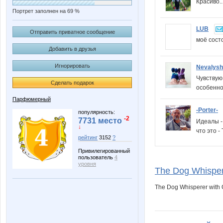
Красиво.
Портрет заполнен на 69 %
LUB
Отправить приватное сообщение
моё сост
Добавить в друзья
Игнорировать
Nevalys
Чувствую 
Сделать подарок
особенно
Парфюмерный
-Porter-
популярность:
-2
7731 место
Идеалы - 
↓
что это -
рейтинг
3152
?
Привилегированный
пользователь
4
уровня
The Dog Whispere
The Dog Whisperer with 