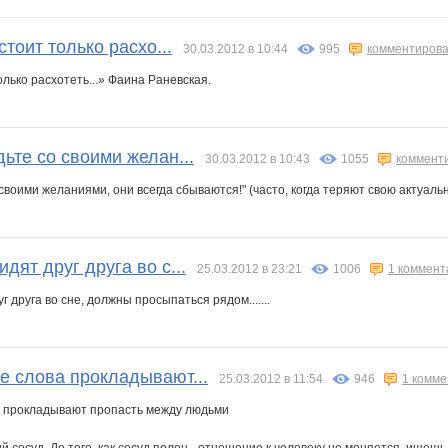
стоит только расхо...
30.03.2012 в 10:44
995
комментирова
олько расхотеть...» Фаина Раневская.
ьте со своими желан...
30.03.2012 в 10:43
1055
коммент
воими желаниями, они всегда сбываются!" (часто, когда теряют свою актуально
дят друг друга во с...
25.03.2012 в 23:21
1006
1 коммент
 друга во сне, должны просыпаться рядом.......
е слова прокладывают...
25.03.2012 в 11:54
946
1 комм
а прокладывают пропасть между людьми
кий сосуд. До того, как сосуд полон - отношение к человеку не меняется, ищеш