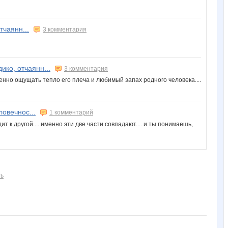
тчаянн...
3 комментария
ико, отчаянн...
3 комментария
еменно ощущать тепло его плеча и любимый запах родного человека....
ловечнос...
1 комментарий
ит к другой.... именно эти две части совпадают.... и ты понимаешь,
ть