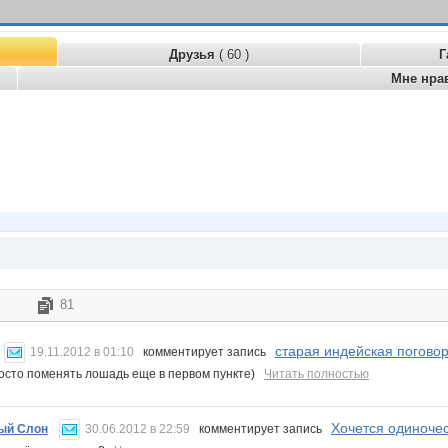
Друзья
( 60 )
Г
Мне нра
81
старая индейская поговор
19.11.2012 в 01:10
комментирует запись
осто поменять лошадь еще в первом пункте)
Читать полностью
Хочется одиночест
ый Слон
30.06.2012 в 22:59
комментирует запись