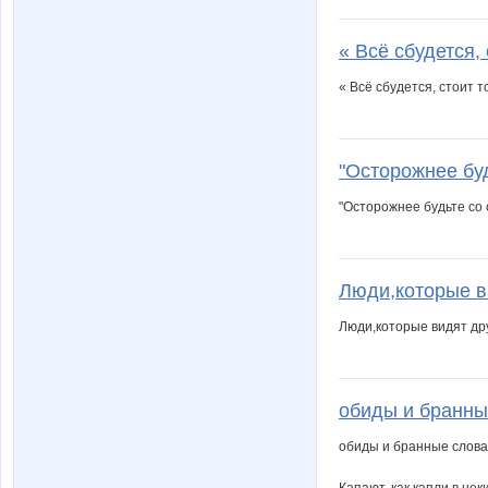
« Всё сбудется, 
« Всё сбудется, стоит т
"Осторожнее буд
"Осторожнее будьте со с
Люди,которые ви
Люди,которые видят друг
обиды и бранны
обиды и бранные слов
Капают, как капли в не