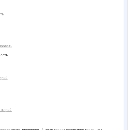
ть
ировать
сть....
арий
ентарий
ь оправдания, прощаешь. А когда капает последняя капля - ты