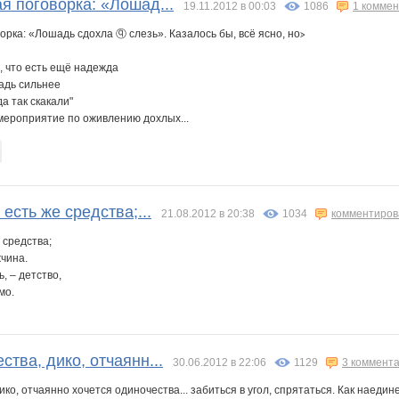
я поговорка: «Лошад...
19.11.2012 в 00:03
1086
1 комме
орка: «Лошадь сдохла ⓠ слезь». Казалось бы, всё ясно, но⦠
, что есть ещё надежда
адь сильнее
да так скакали"
мероприятие по оживлению дохлых...
 есть же средства;...
21.08.2012 в 20:38
1034
комментиров
е средства;
чина.
, – детство,
мо.
ства, дико, отчаянн...
30.06.2012 в 22:06
1129
3 коммент
ко, отчаянно хочется одиночества... забиться в угол, спрятаться. Как наедине