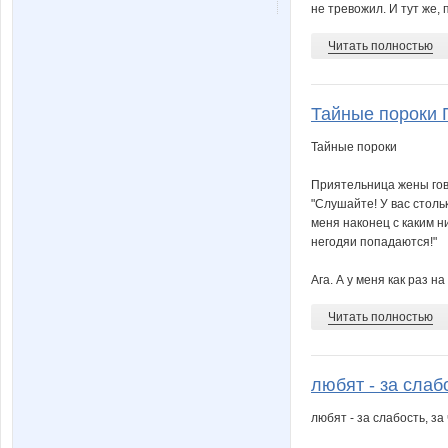
не тревожил. И тут же, 
Читать полностью
Тайные пороки 
Тайные пороки
Приятельница жены гов
"Слушайте! У вас столь
меня наконец с каким н
негодяи попадаются!"
Ага. А у меня как раз н
Читать полностью
любят - за слабо
любят - за слабость, з