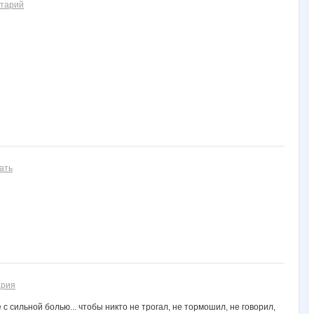
нтарий
ать
ария
 с сильной болью... чтобы никто не трогал, не тормошил, не говорил,