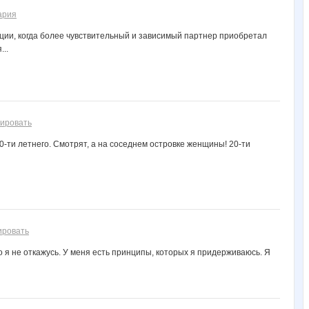
ария
уации, когда более чувствительный и зависимый партнер приобретал
..
ировать
0-ти летнего. Смотрят, а на соседнем островке женщины! 20-ти
ировать
го я не откажусь. У меня есть принципы, которых я придерживаюсь. Я