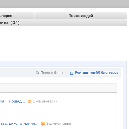
алерея
Поиск людей
вится
( 37 )
Рейтинг топ-50 блоггеров
ка: «Лошад...
1 комментарий
ва, дико, отчаянн...
3 комментария