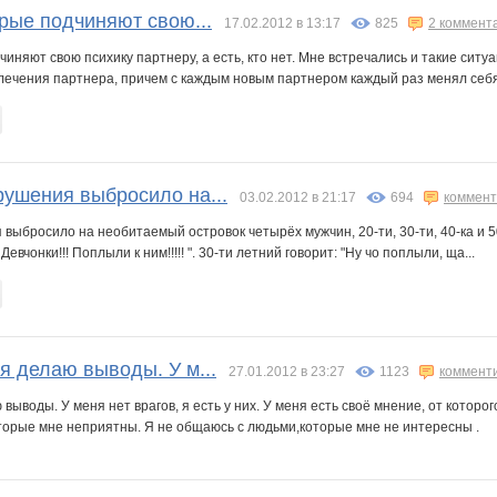
рые подчиняют свою...
17.02.2012 в 13:17
825
2 коммент
чиняют свою психику партнеру, а есть, кто нет. Мне встречались и такие сит
влечения партнера, причем с каждым новым партнером каждый раз менял себя.
рушения выбросило на...
03.02.2012 в 21:17
694
коммент
выбросило на необитаемый островок четырёх мужчин, 20-ти, 30-ти, 40-ка и 5
 Девчонки!!! Поплыли к ним!!!!! ". 30-ти летний говорит: "Ну чо поплыли, ща...
я делаю выводы. У м...
27.01.2012 в 23:27
1123
коммент
 выводы. У меня нет врагов, я есть у них. У меня есть своё мнение, от которо
торые мне неприятны. Я не общаюсь с людьми,которые мне не интересны .