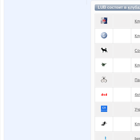
LUB состоит в
клуба
Кл
Кл
Со
Кл
Па
4x
Уч
Кл
be