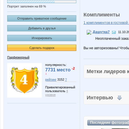
Портрет заполнен на 69 %
Комплименты
Отправить приватное сообщение
1 комплиментов в гостевой 
Добавить в друзья
Дашутка7
11.10.2
Игнорировать
Неоплаченный заказ
Сделать подарок
Вы не авторизованы! Чтоб
Парфюмерный
популярность:
-2
7731 место
Метки лидеров
↓
рейтинг
3152
?
Привилегированный
пользователь
4
уровня
Интервью
Последние
фотогра