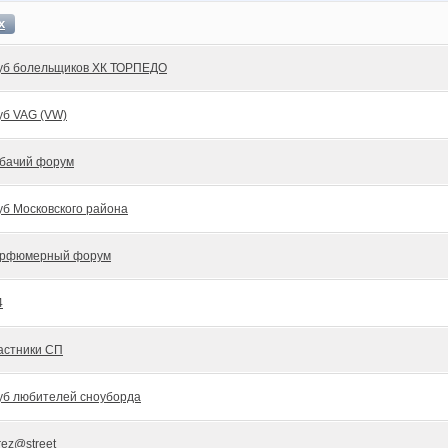
х
уб болельщиков ХК ТОРПЕДО
уб VAG (VW)
бачий форум
уб Московского района
рфюмерный форум
4
астники СП
уб любителей сноуборда
rez@street