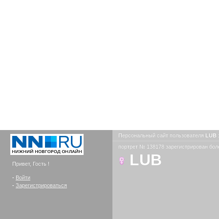
Персональный сайт пользователя
LUB
портрет № 138178 зарегистрирован боле
LUB
Привет, Гость !
-
Войти
-
Зарегистрироваться