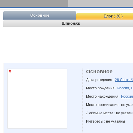
Основное
Блог
( 30 )
Шпионаж
Основное
Дата рождения :
28 Сентя
Место рождения :
Россия
,
Н
Место нахождения :
Россия
Место проживания : не ука
Любимые места : не указа
Интересы : не указаны