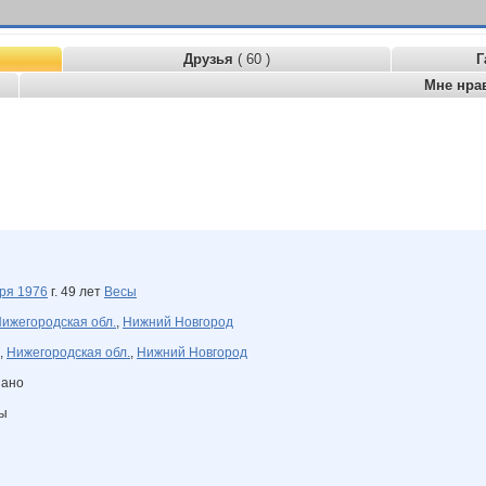
Друзья
( 60 )
Г
Мне нра
бря
1976
г. 49 лет
Весы
ижегородская обл.
,
Нижний Новгород
,
Нижегородская обл.
,
Нижний Новгород
зано
ны