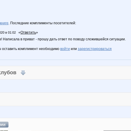
книге
. Последние комплименты посетителей:
«
Ответить
»
020 в 01:02
! Написала в приват - прошу дать ответ по поводу сложившейся ситуации.
ы оставить комплимент необходимо
войти
или
зарегистрироваться
 клубов
фии