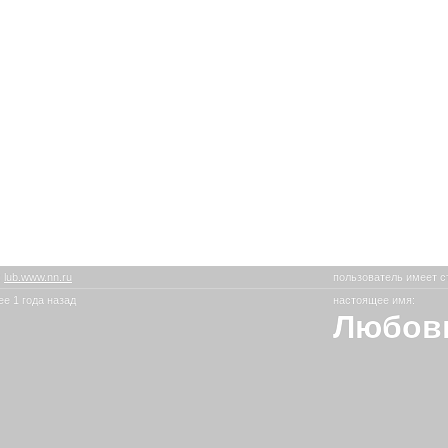
:
lub.www.nn.ru
пользователь имеет с
е 1 года назад
настоящее имя:
Любов